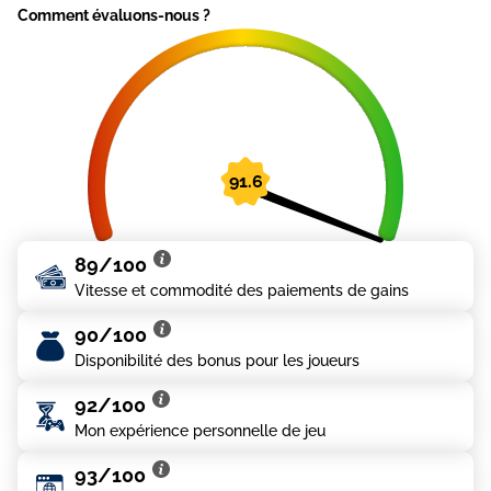
89/100
Vitesse et commodité des paiements de gains
90/100
Disponibilité des bonus pour les joueurs
92/100
Mon expérience personnelle de jeu
93/100