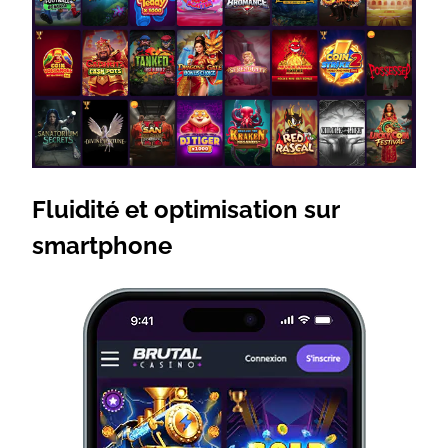
Fluidité et optimisation sur
smartphone