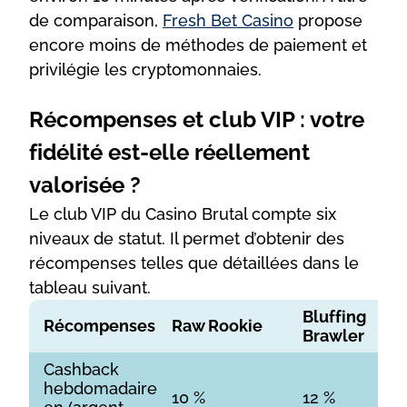
de comparaison,
Fresh Bet Casino
propose
encore moins de méthodes de paiement et
privilégie les cryptomonnaies.
Récompenses et club VIP : votre
fidélité est-elle réellement
valorisée ?
Le club VIP du Casino Brutal compte six
niveaux de statut. Il permet d’obtenir des
récompenses telles que détaillées dans le
tableau suivant.
Bluffing
Récompenses
Raw Rookie
Brawler
Cashback
hebdomadaire
10 %
12 %