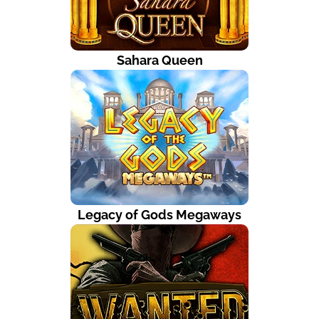
Sahara Queen
Legacy of Gods Megaways