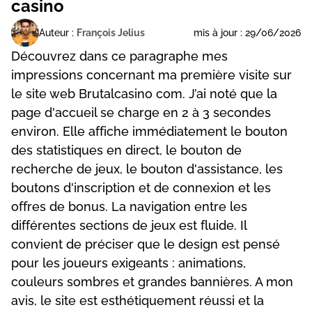
casino
Auteur :
Frаnçоіs Jеlіus
mis à jour : 29/06/2026
Découvrez dans ce paragraphe mes
impressions concernant ma première visite sur
le site web Brutalcasino com. J’ai noté que la
page d'accueil se charge en 2 à 3 secondes
environ. Elle affiche immédiatement le bouton
des statistiques en direct, le bouton de
recherche de jeux, le bouton d'assistance, les
boutons d'inscription et de connexion et les
offres de bonus. La navigation entre les
différentes sections de jeux est fluide. Il
convient de préciser que le design est pensé
pour les joueurs exigeants : animations,
couleurs sombres et grandes bannières. A mon
avis, le site est esthétiquement réussi et la