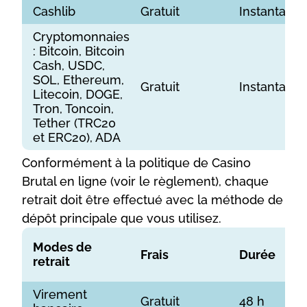
Cashlib
Gratuit
Instantané
Cryptomonnaies
: Bitcoin, Bitcoin
Cash, USDC,
SOL, Ethereum,
Gratuit
Instantané
Litecoin, DOGE,
Tron, Toncoin,
Tether (TRC20
et ERC20), ADA
Conformément à la politique de Casino
Brutal en ligne (voir le règlement), chaque
retrait doit être effectué avec la méthode de
dépôt principale que vous utilisez.
Modes de
Frais
Durée
retrait
Virement
Gratuit
48 h