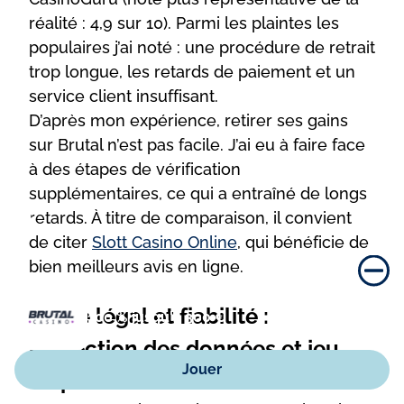
réalité : 4,9 sur 10). Parmi les plaintes les
populaires j’ai noté : une procédure de retrait
trop longue, les retards de paiement et un
service client insuffisant.
D’après mon expérience, retirer ses gains
sur Brutal n’est pas facile. J’ai eu à faire face
à des étapes de vérification
supplémentaires, ce qui a entraîné de longs
retards. À titre de comparaison, il convient
de citer
Slott Casino Online
, qui bénéficie de
En continuant à utiliser le site, vous acceptez l'utilisation des cookies conformément à notre site.
bien meilleurs avis en ligne.
Cadre légal et fiabilité :
100 % jusqu'à 300 €
protection des données et jeu
Jouer
responsable