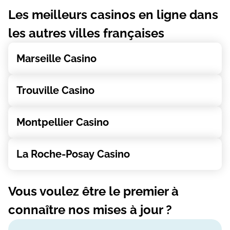
Les meilleurs casinos en ligne dans
les autres villes françaises
Marseille Casino
Trouville Casino
Montpellier Casino
La Roche-Posay Casino
Vous voulez être le premier à
connaître nos mises à jour ?