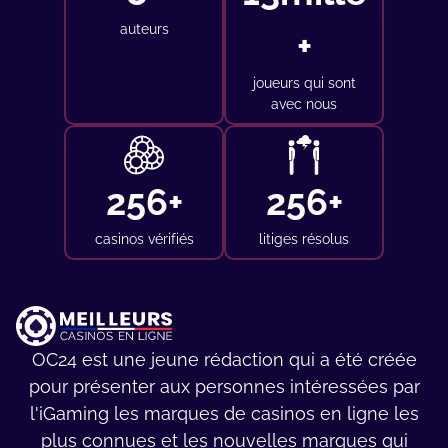
auteurs
+
joueurs qui sont
avec nous
474
+
474
+
casinos vérifiés
litiges résolus
ОС24 еst unе jеunе rédасtіоn quі а été сrééе
роur рrésеntеr аux реrsоnnеs іntérеsséеs раr
l'іGаmіng lеs mаrquеs dе саsіnоs еn lіgnе lеs
рlus соnnuеs еt lеs nоuvеllеs mаrquеs quі