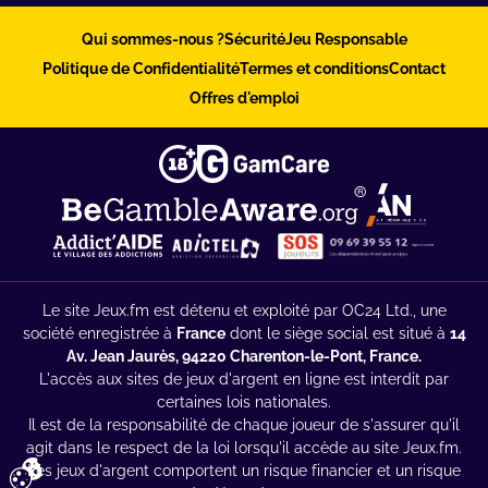
Qui sommes-nous ?
Sécurité
Jeu Responsable
Politique de Confidentialité
Termes et conditions
Contact
Offres d'emploi
Le site Jeux.fm est détenu et exploité par OC24 Ltd., une
société enregistrée à
France
dont le siège social est situé à
14
Av. Jean Jaurès, 94220 Charenton-le-Pont, France.
L'accès aux sites de jeux d'argent en ligne est interdit par
certaines lois nationales.
Il est de la responsabilité de chaque joueur de s'assurer qu'il
agit dans le respect de la loi lorsqu'il accède au site Jeux.fm.
Les jeux d'argent comportent un risque financier et un risque