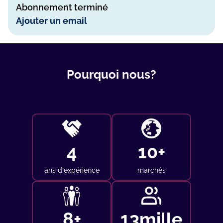
Abonnement terminé
Ajouter un email
Pourquoi nous?
8
20
+
ans d'expérience
marchés
15
+
25
mille