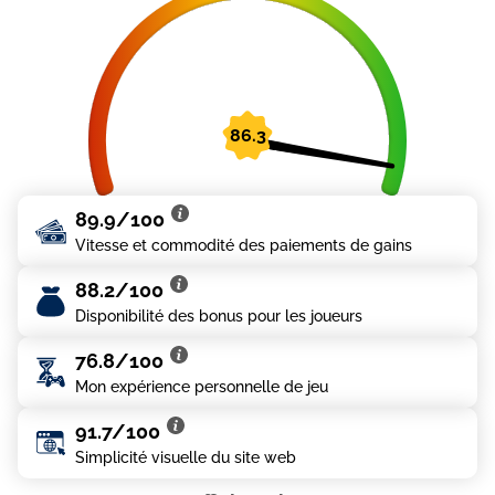
89.9/100
Vitesse et commodité des paiements de gains
88.2/100
Disponibilité des bonus pour les joueurs
76.8/100
Mon expérience personnelle de jeu
91.7/100
Simplicité visuelle du site web