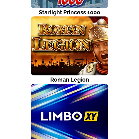
Starlight Princess 1000
Roman Legion