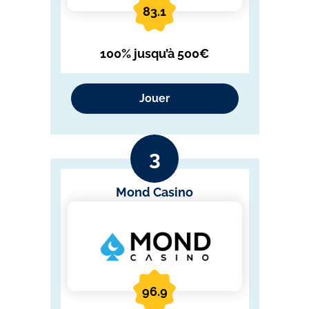
83.1
100% jusqu’à 500€
Jouer
Mond Casino
96.9