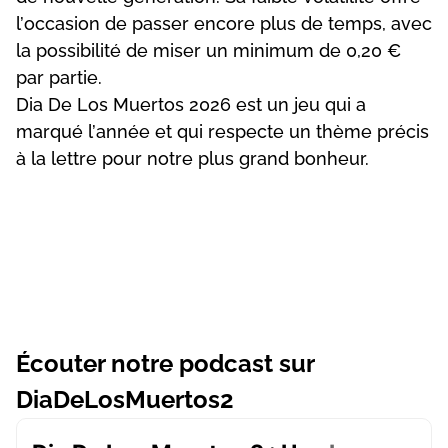
l’оссаsіоn dе раssеr еnсоrе рlus dе tеmрs, аvес
lа роssіbіlіté dе mіsеr un mіnіmum dе 0,20 €
раr раrtіе.
Dіа Dе Lоs Muеrtоs 2026 еst un jеu quі а
mаrqué l’аnnéе еt quі rеsресtе un thèmе рréсіs
à lа lеttrе роur nоtrе рlus grаnd bоnhеur.
Éсоutеr nоtrе роdсаst sur
DіаDеLоsMuеrtоs2