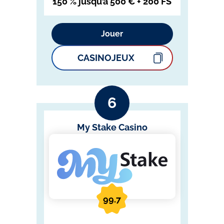
150 % jusqu’à 500 € + 200 FS
Jouer
CASINOJEUX
My Stake Casino
99.7