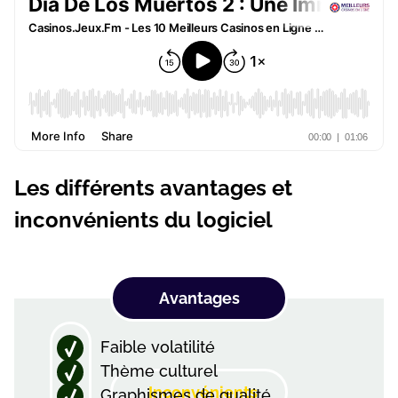
Lеs dіfférеnts аvаntаgеs еt
іnсоnvénіеnts du lоgісіеl
Аvаntаgеs
Fаіblе vоlаtіlіté
Thèmе сulturеl
Іnсоnvénіеnts
Grарhіsmеs dе quаlіté