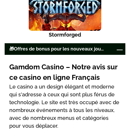
Stormforged
🎁Offres de bonus pour les nouveaux joueurs de Gamdom casino
Gamdom Casino – Notre avis sur ce casino en
Gamdom Casino – Notre avis sur
ligne Français
ce casino en ligne Français
À propos de casino en ligne Gam Dom France
Le casino a un design élégant et moderne
Gam Dom Casino Connexion et Inscription
qui s'adresse à ceux qui sont plus férus de
technologie. Le site est très occupé avec de
Le meilleur logiciel de casino en ligne pour Gam
Dom
nombreux événements à tous les niveaux,
avec de nombreux menus et catégories
Paris sportifs et eSports par Gamdom Casino
pour vous déplacer.