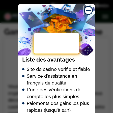
Divulgation d’affiliation
Gamdom Casino en Ligne
Liste des avantages
Site de casino vérifié et fiable
80.0
Service d'assistance en
français de qualité
Vous cherchez un super casino
L'une des vérifications de
crypto ? Alors vous allez adorer ce que vous
compte les plus simples
découvrirez dans notre revue du
Paiements des gains les plus
casino . Après tout, il s'agit d'un site de casino
rapides (jusqu'à 24h).