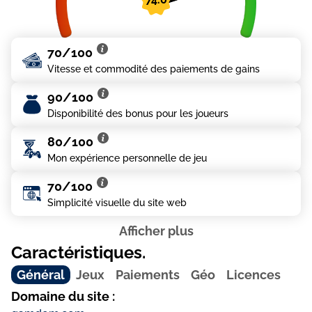
70/100
Vitesse et commodité des paiements de gains
90/100
Disponibilité des bonus pour les joueurs
80/100
Mon expérience personnelle de jeu
70/100
Simplicité visuelle du site web
Afficher plus
Caractéristiques.
Général
Jeux
Paiements
Géo
Licences
Domaine du site :