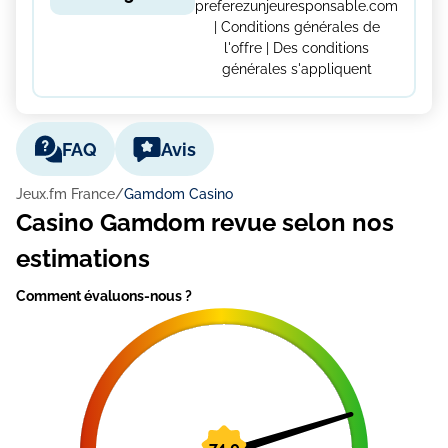
preferezunjeuresponsable.com
| Conditions générales de
l'offre | Des conditions
générales s'appliquent
FAQ
Avis
Jeux.fm France
Gamdom Casino
Casino Gamdom revue selon nos
estimations