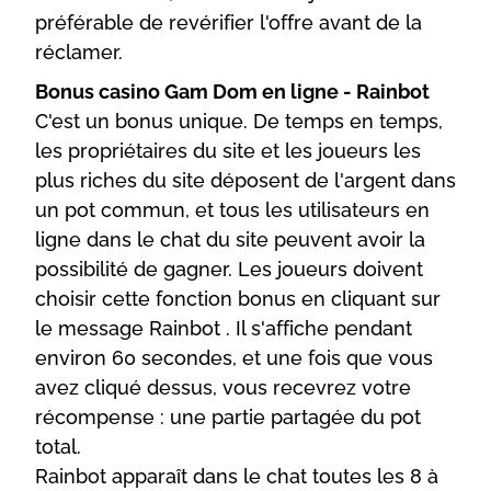
préférable de revérifier l'offre avant de la
réclamer.
Bonus casino Gam Dom en ligne - Rainbot
C'est un bonus unique. De temps en temps,
les propriétaires du site et les joueurs les
plus riches du site déposent de l'argent dans
un pot commun, et tous les utilisateurs en
ligne dans le chat du site peuvent avoir la
possibilité de gagner. Les joueurs doivent
choisir cette fonction bonus en cliquant sur
le message Rainbot . Il s'affiche pendant
environ 60 secondes, et une fois que vous
avez cliqué dessus, vous recevrez votre
récompense : une partie partagée du pot
total.
Rainbot apparaît dans le chat toutes les 8 à