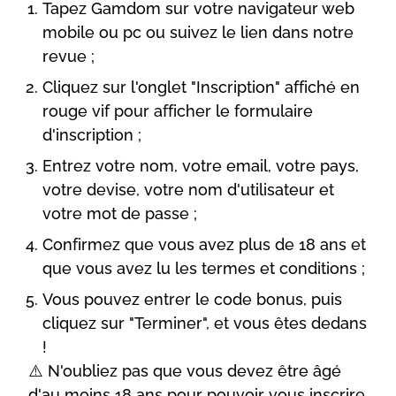
Tapez Gamdom sur votre navigateur web
mobile ou pc ou suivez le lien dans notre
revue ;
Cliquez sur l'onglet "Inscription" affiché en
rouge vif pour afficher le formulaire
d'inscription ;
Entrez votre nom, votre email, votre pays,
votre devise, votre nom d'utilisateur et
votre mot de passe ;
Confirmez que vous avez plus de 18 ans et
que vous avez lu les termes et conditions ;
Vous pouvez entrer le code bonus, puis
cliquez sur "Terminer", et vous êtes dedans
!
⚠️ N'oubliez pas que vous devez être âgé
d'au moins 18 ans pour pouvoir vous inscrire