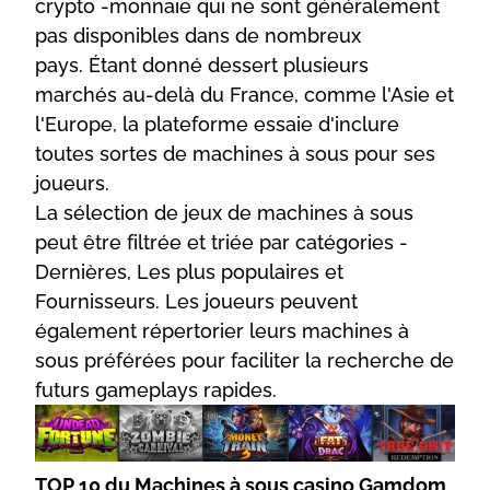
crypto -monnaie qui ne sont généralement
pas disponibles dans de nombreux
pays. Étant donné dessert plusieurs
marchés au-delà du France, comme l'Asie et
l'Europe, la plateforme essaie d'inclure
toutes sortes de machines à sous pour ses
joueurs.
La sélection de jeux de machines à sous
peut être filtrée et triée par catégories -
Dernières, Les plus populaires et
Fournisseurs. Les joueurs peuvent
également répertorier leurs machines à
sous préférées pour faciliter la recherche de
futurs gameplays rapides.
TOP 10 du Machines à sous casino Gamdom