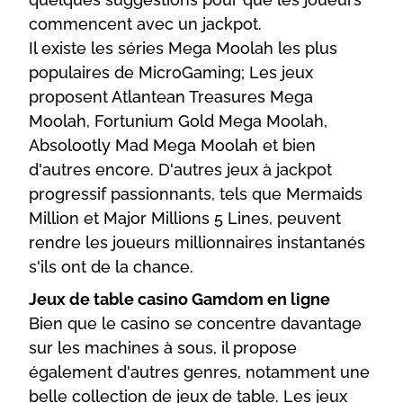
commencent avec un jackpot.
Il existe les séries Mega Moolah les plus
populaires de MicroGaming; Les jeux
proposent Atlantean Treasures Mega
Moolah, Fortunium Gold Mega Moolah,
Absolootly Mad Mega Moolah et bien
d'autres encore. D'autres jeux à jackpot
progressif passionnants, tels que Mermaids
Million et Major Millions 5 Lines, peuvent
rendre les joueurs millionnaires instantanés
s'ils ont de la chance.
Jeux de table casino Gamdom en ligne
Bien que le casino se concentre davantage
sur les machines à sous, il propose
également d'autres genres, notamment une
belle collection de jeux de table. Les jeux