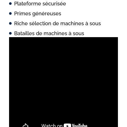
Casino Gamdom App / Mobile Version
Plateforme sécurisée
Primes généreuses
Quelles sont les méthodes de dépôt de Gamdom
de France ?
Riche sélection de machines à sous
Comment faire un dépôt au casino Gam Dom en
Batailles de machines à sous
crypto-monnaies ?
Méthodes de retrait sur casino Gamdom de FR
Peut-on jouer en toute sécurité sur Gamdom
Casino ?
Licence Casino Gamdom
Comment jouer si Gam Dom en ligne n'est pas
disponible dans votre pays ?
Support à la clientèle du Gam Dom Casino
Conclusion de français l'avis sur Gamdom Casino