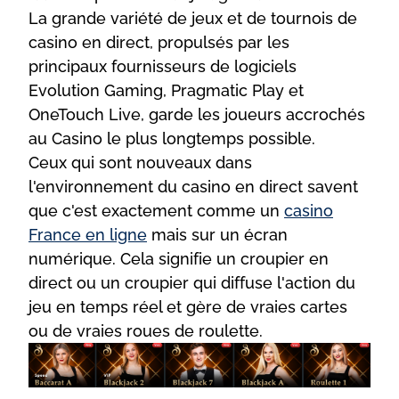
La grande variété de jeux et de tournois de
casino en direct, propulsés par les
principaux fournisseurs de logiciels
Evolution Gaming, Pragmatic Play et
OneTouch Live, garde les joueurs accrochés
au Casino le plus longtemps possible.
Ceux qui sont nouveaux dans
l'environnement du casino en direct savent
que c'est exactement comme un
casino
France en ligne
mais sur un écran
numérique. Cela signifie un croupier en
direct ou un croupier qui diffuse l'action du
jeu en temps réel et gère de vraies cartes
ou de vraies roues de roulette.