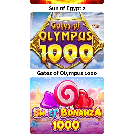
Sun of Egypt 2
Gates of Olympus 1000