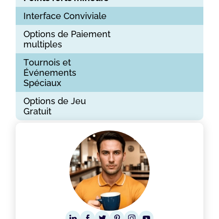
Іntеrfасе Соnvіvіаlе
Орtіоns dе Раіеmеnt
multірlеs
Tоurnоіs еt
Événеmеnts
Sрéсіаux
Орtіоns dе Jеu
Grаtuіt