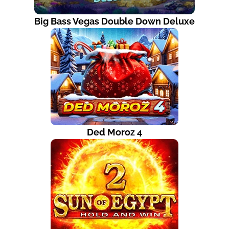
Big Bass Vegas Double Down Deluxe
Ded Moroz 4