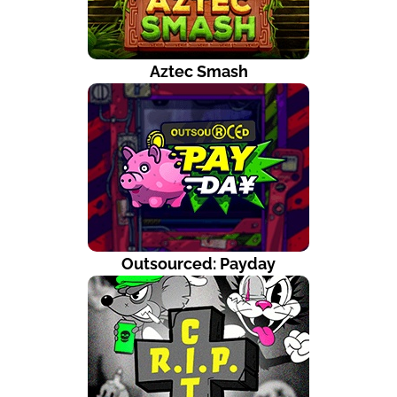
Aztec Smash
Outsourced: Payday