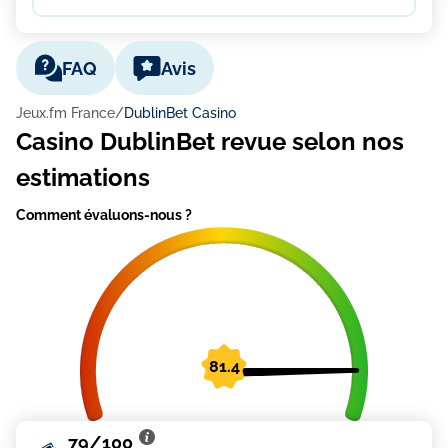
FAQ
Avis
Jeux.fm France
DublinBet Casino
Casino DublinBet revue selon nos
estimations
79/100