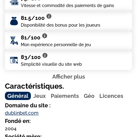
Vitesse et commodité des paiements de gains
81.5/100
Disponibilité des bonus pour les joueurs
81/100
Mon expérience personnelle de jeu
83/100
Simplicité visuelle du site web
Afficher plus
Caractéristiques.
Général
Jeux
Paiements
Géo
Licences
Domaine du site :
dublinbet.com
Fondé en:
2004
Société mère: