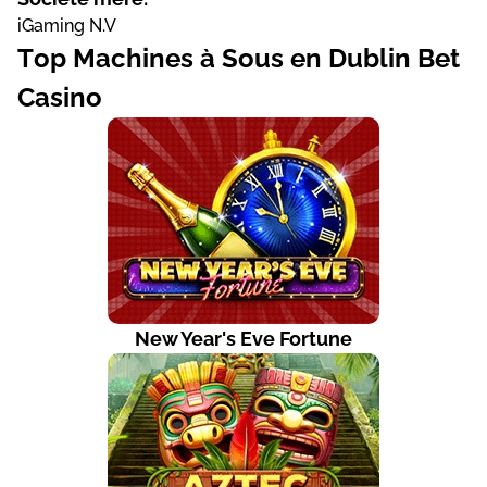
iGaming N.V
Tор Machines à Sous еn Dublin Bet
Casino
New Year's Eve Fortune