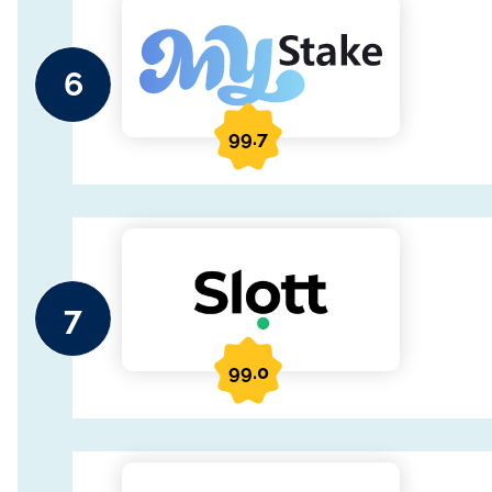
99.7
99.0