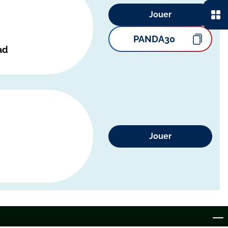
Jouer
PANDA30
ad
Jouer