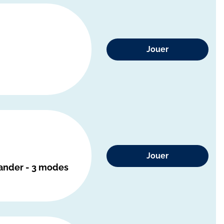
Jouer
Jouer
xander - 3 modes