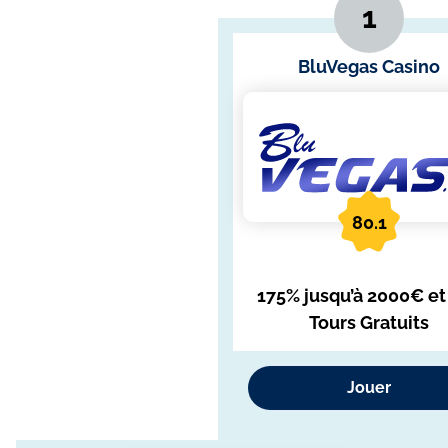
BluVegas Casino
80.1
175% jusqu’à 2000€ et
Tours Gratuits
Jouer