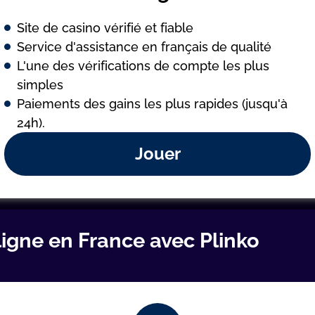
Site de casino vérifié et fiable
Service d'assistance en français de qualité
L'une des vérifications de compte les plus
simples
Paiements des gains les plus rapides (jusqu'à
24h).
Jouer
ligne en France avec Plinko