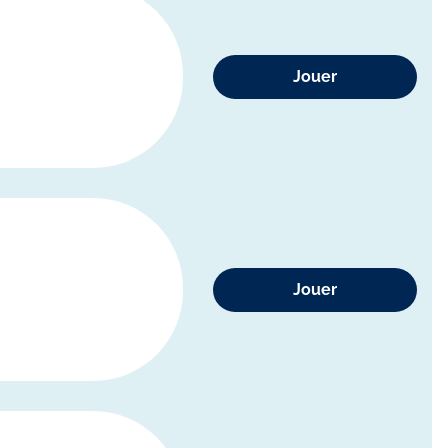
Jouer
Jouer