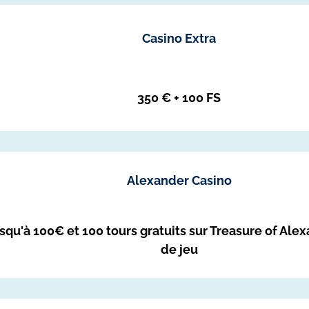
Casino Extra
350 € + 100 FS
Alexander Casino
squ'à 100€ et 100 tours gratuits sur Treasure of Ale
de jeu