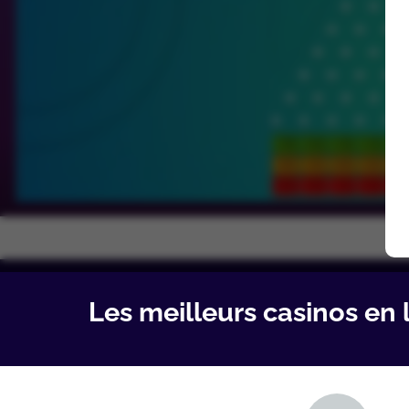
Les meilleurs casinos en 