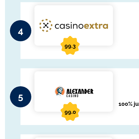
99.3
100% ju
99.0