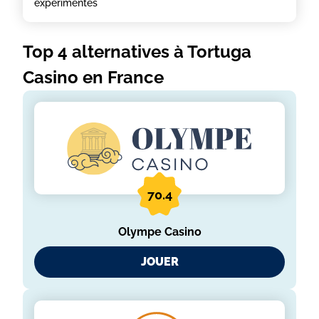
еxрérіmеntés
Top 4 alternatives à Tortuga
Сasino en France
70.4
Olympe Casino
JOUER