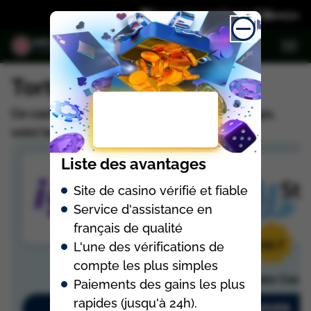
Divulgation d’affiliation
Tortuga casino en ligne
Ce casino n'est pas accepté dans votre pays,
voici les 3 meilleurs casinos pour vous :
Liste des avantages
Site de casino vérifié et fiable
Service d'assistance en
français de qualité
99.7
99.7
L'une des vérifications de
compte les plus simples
IgoBet Casino
My Stake Casin
Paiements des gains les plus
rapides (jusqu'à 24h).
JOUER
JOUER